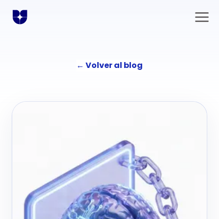
←
Volver al blog
Soluciones
Comunicación
La agencia