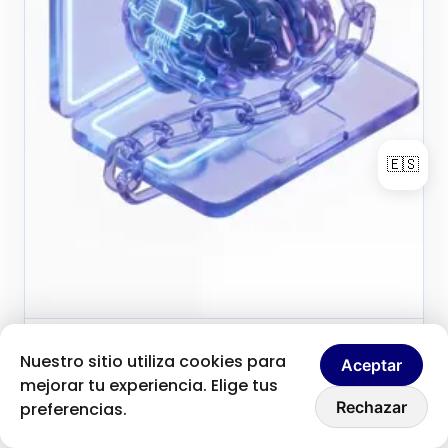
🇪🇸
Brice Clain
24 de mayo de 2026
Nuestro sitio utiliza cookies para
B
Aceptar
Fondateur & créateur de contenu
mejorar tu experiencia. Elige tus
Hablemos
Por qué la inteligencia
Rechazar
preferencias.
artificial no es lo que