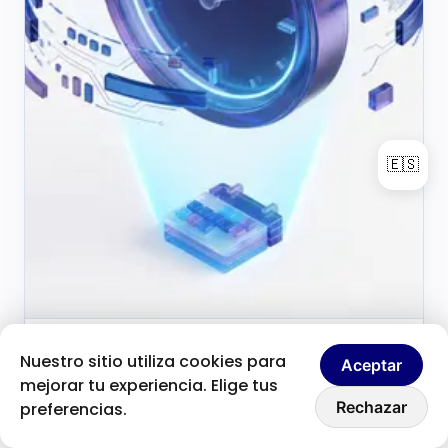
🇪🇸
Brice Clain
29 de mayo de 2026
Nuestro sitio utiliza cookies para
B
Aceptar
Fondateur & créateur de contenu
mejorar tu experiencia. Elige tus
Hablemos
Cómo la falta de tiempo
Rechazar
preferencias.
puede impulsar tu