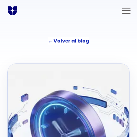
←
Volver al blog
Soluciones
Comunicación
La agencia