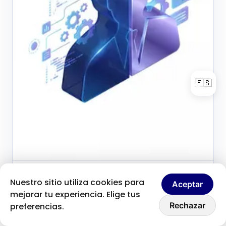
🇪🇸
Brice Clain
26 de mayo de 2026
Nuestro sitio utiliza cookies para
B
Aceptar
Fondateur & créateur de contenu
mejorar tu experiencia. Elige tus
Hablemos
Motivación
Rechazar
preferencias.
emprendedora: