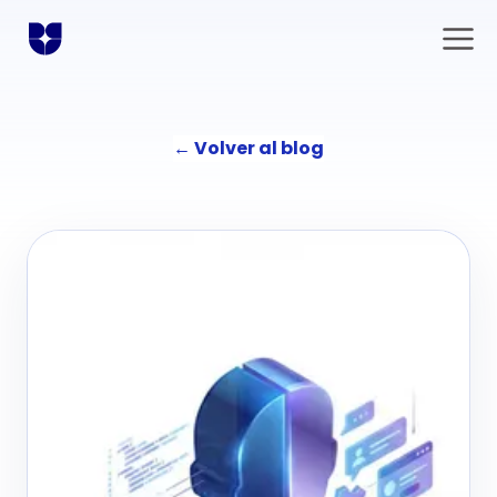
←
Volver al blog
Soluciones
Comunicación
La agencia