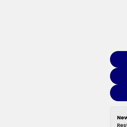
New
Res