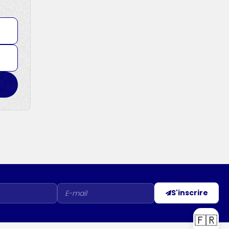
S'inscrire
🇫🇷