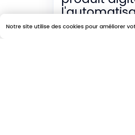
l'automatisa
Découvrez comment maîtriser le
Notre site utilise des cookies pour améliorer vo
créations numériques et booste
brice.web
↗
Découvrez comment maîtriser le de
votre business digital.
Source video :
brice.web
Imaginez un créateur passionné, prê
de la vendre ou d'enrichir une off
se heurte rapidement à un défi bi
valorisé auprès de clients exigeant