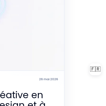
🇫🇷
26 mai 2026
éative en
esign et à