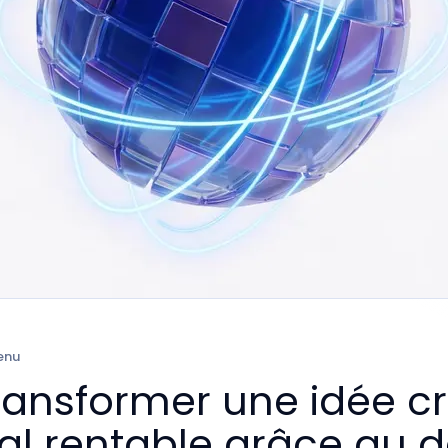
enu
nsformer une idée cr
tal rentable grâce au d