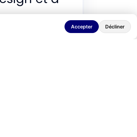
os
Accepter
Décliner
 créations numériques et booster
rt digitale unique, avec l'objectif
 accessibles, comme
Figma
, mais il
ue à un
produit digital rentable
et