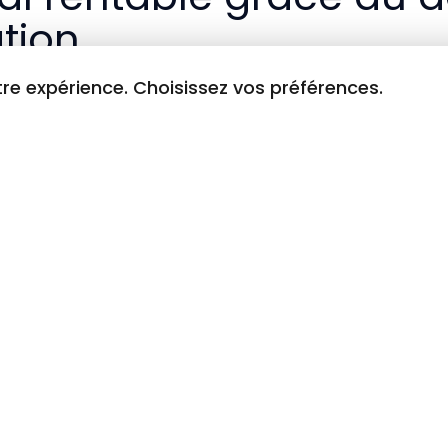
tion
 design sur mesure et l'automatisation pour valoriser v
tre expérience. Choisissez vos préférences.
r votre business digital.
sign sur mesure et l'
automatisation
pour valoriser vos
t à transformer une simple idée visuelle en une œuvre d'a
re commerciale. Ce créateur a à sa disposition des outils
en réel : comment passer d'une création graphique basiq
s ?