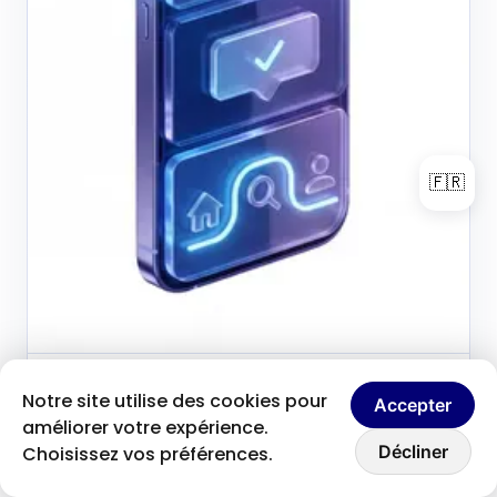
🇫🇷
Brice Clain
6 juin 2026
Notre site utilise des cookies pour
B
Accepter
Fondateur & créateur de contenu
améliorer votre expérience.
Discutons ensemble
Trois règles essentielles
Décliner
Choisissez vos préférences.
pour un design mobile qui