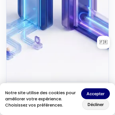
🇫🇷
Brice Clain
9 juin 2026
Notre site utilise des cookies pour
B
Accepter
Fondateur & créateur de contenu
améliorer votre expérience.
Discutons ensemble
Homepage vs Landing
Décliner
Choisissez vos préférences.
Page : comment choisir