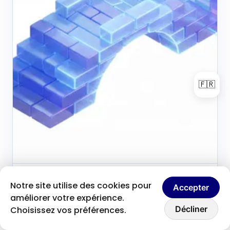
🇫🇷
Brice Clain
29 mai 2026
Notre site utilise des cookies pour
B
Accepter
Fondateur & créateur de contenu
améliorer votre expérience.
Discutons ensemble
Pourquoi maîtriser
Décliner
Choisissez vos préférences.
WordPress est