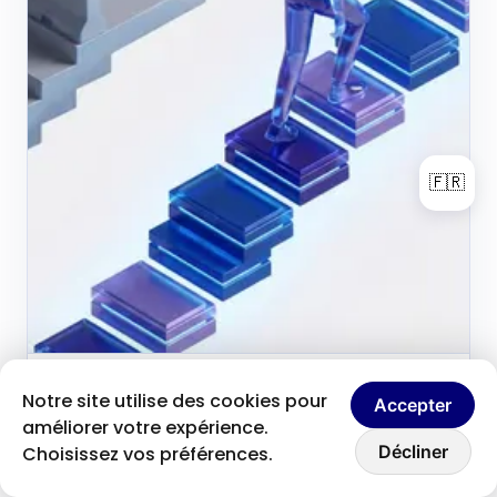
🇫🇷
Brice Clain
24 mai 2026
Notre site utilise des cookies pour
B
Accepter
Fondateur & créateur de contenu
améliorer votre expérience.
Discutons ensemble
Réinventer la montée en
Décliner
Choisissez vos préférences.
compétences : quand le