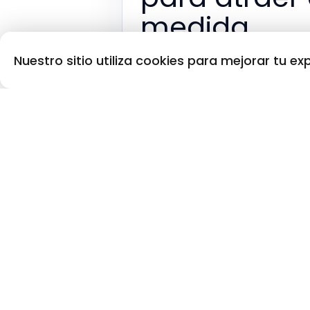
medida
Cómo producir en TikTok o Inst
Nuestro sitio utiliza cookies para mejorar tu exp
desarrollo web a medida.
brice.web
↗
Cómo producir en
TikTok
o
Insta
Video fuente:
brice.web
Contexto
Los emprendedores de hoy buscan
embargo, muchas agencias o profe
captar la atención o despertar el in