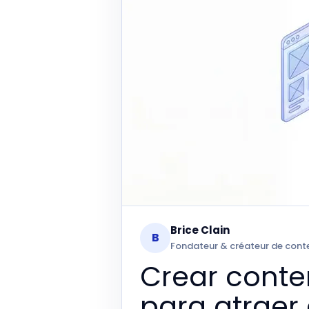
Brice Clain
B
Fondateur & créateur de cont
Crear conten
para atraer 