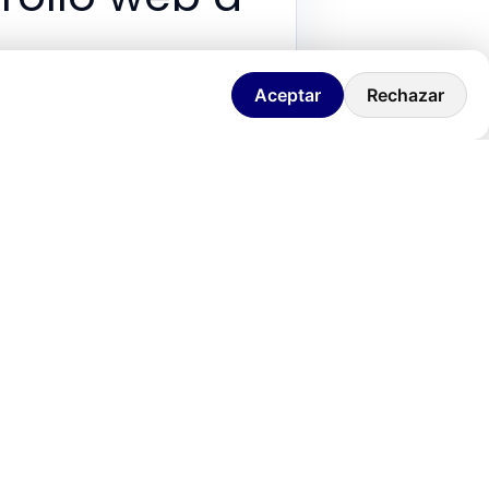
es en
Aceptar
Rechazar
 en
desarrollo web a medida
.
m
para atraer nuevos clientes. Sin
último proyecto, sin realmente