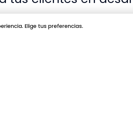
agram contenidos que cautiven y conviertan a tus client
eriencia. Elige tus preferencias.
gram
contenidos que cautiven y conviertan a tus clientes
 destacarse en redes sociales como
TikTok
e
Instagra
sionales caen en la trampa de simplemente mostrar su 
terés útil de su audiencia.