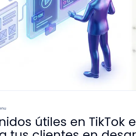
enu
idos útiles en TikTok 
a tus clientes en desa