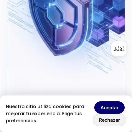
🇪🇸
Brice Clain
31 de mayo de 2026
Nuestro sitio utiliza cookies para
B
Aceptar
Fondateur & créateur de contenu
mejorar tu experiencia. Elige tus
Hablemos
Seguridad de los datos de
Rechazar
preferencias.
clientes: por qué un