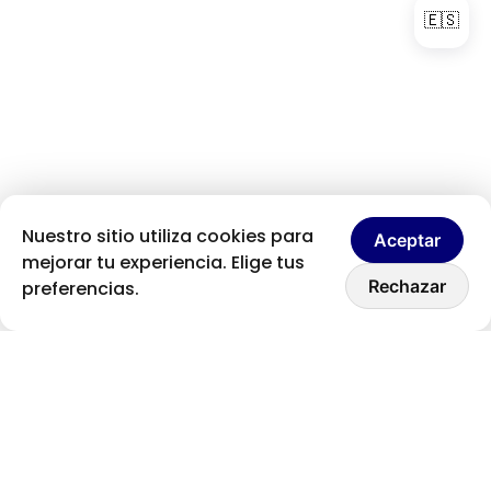
🇪🇸
Nuestro sitio utiliza cookies para
Aceptar
mejorar tu experiencia. Elige tus
Hablemos
Rechazar
preferencias.
Recibe nuestras novedades
Nuevos artículos, proyectos recientes y consejos
de desarrollo web — directo a tu bandeja de