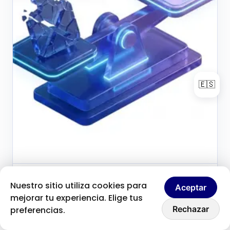
🇪🇸
Brice Clain
30 de mayo de 2026
Nuestro sitio utiliza cookies para
B
Aceptar
Fondateur & créateur de contenu
mejorar tu experiencia. Elige tus
Hablemos
Por qué asumir la
Rechazar
preferencias.
responsabilidad total