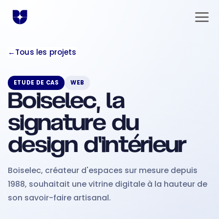
←
Tous les projets
ETUDE DE CAS
WEB
Boiselec, la
Solutions
signature du
design d'intérieur
Communication
Boiselec, créateur d'espaces sur mesure depuis
L'agence
1988, souhaitait une vitrine digitale à la hauteur de
son savoir-faire artisanal.