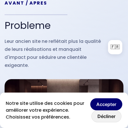
AVANT / APRES
Probleme
Leur ancien site ne reflétait plus la qualité
N
🇫🇷
de leurs réalisations et manquait
é
d'impact pour séduire une clientèle
va
exigeante.
d
Notre site utilise des cookies pour
Accepter
améliorer votre expérience.
Discutons ensemble
Décliner
Choisissez vos préférences.