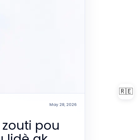
🇷🇪
May 28, 2026
zouti pou
 lidè ak