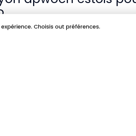
o
ou ankò : dekouvri kijan pou itilize yo pou ogmante rezi
t expérience. Choisis out préférences.
nkò : dekouvri kijan pou itilize yo pou ogmante rezistans 
n sektè dijital ki ap grandi rapidman nan
Québec
, lidè 
ki sòti nan echèk, konfli oswa chay travay lou ka fasilman
emosyon sa yo an yon fòs pwisan pou avanse.