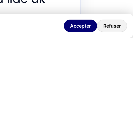
stans ak
Accepter
Refuser
ak efikasite ou nan biznis.
yo ak ekip yo ap fè fas ak yon
 paralize yo. Men, nan reyalite sa