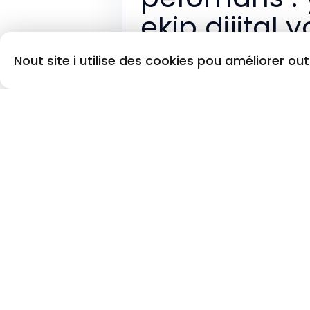
ekip dijital y
Pa kite emosyon ou yo kontwole 
Nout site i utilise des cookies pou améliorer ou
efikasite ou nan biznis.
brice.web
↗
Pa kite emosyon ou yo kontwole ou a
Sous videyo :
brice.web
Kontèks
Nan mond biznis la, espesyalman na
presyon kontinyèl. Emosyon entans 
a, gen kèk lidè ki rive transfòme 