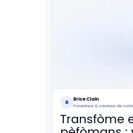
Brice Clain
B
Fondateur & créateur de cont
Transfòme e
pèfòmans : 