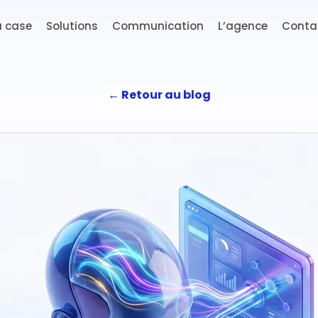
a case
Solutions
Communication
L’agence
Conta
←
Retour au blog