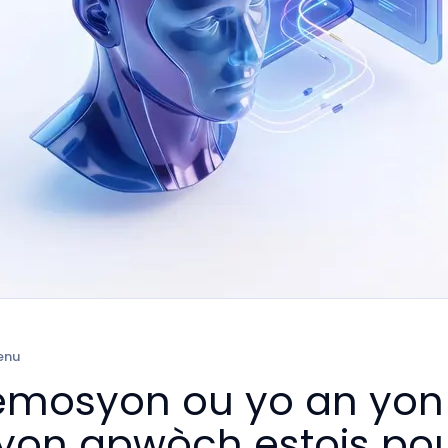
enu
mosyon ou yo an yon 
yon apwòch estois pou