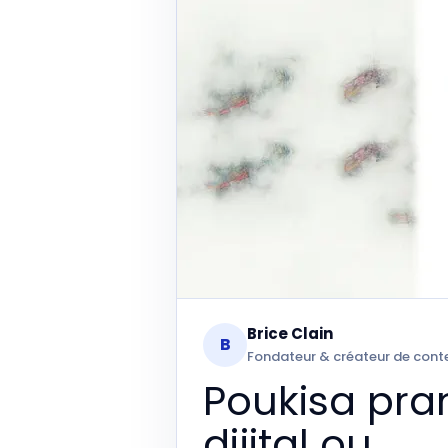
Brice Clain
B
Fondateur & créateur de cont
Poukisa pran
dijital ou