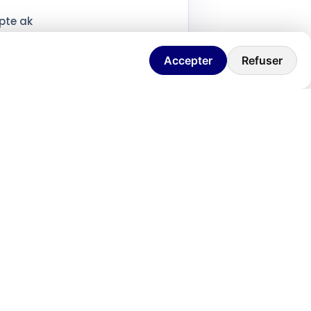
pte ak
Accepter
Refuser
k solisyon ki fèt espesyalman pou
s li
an teknolojik ki vini toudenkou,
asyon. Jan Brice montre nan
an fè ou repete menm erè yo.