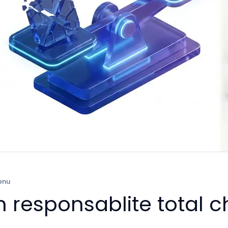
enu
 responsablite total c