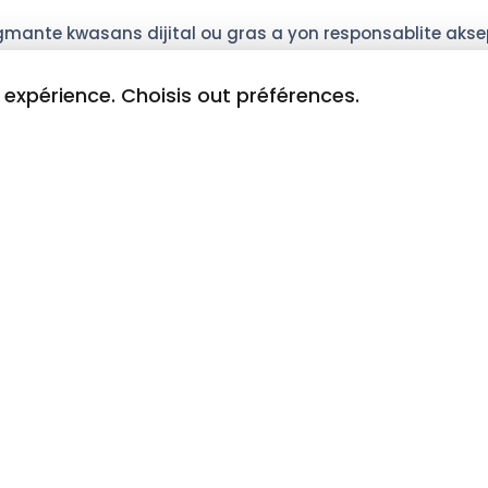
gmante kwasans dijital ou gras a yon responsablite akse
u ou.
t expérience. Choisis out préférences.
te kwasans dijital ou gras a yon responsablite aksepte a
vin yon baryè, biznis la rete nan pla
 pou blame echèk ou sou faktè ekstèn : kriz ekonomik, chanjm
n sa a bay yon sans de sekirite, men li anpeche transfòm
eseye lage responsablite ka sanble jistifye, men sa sèlm