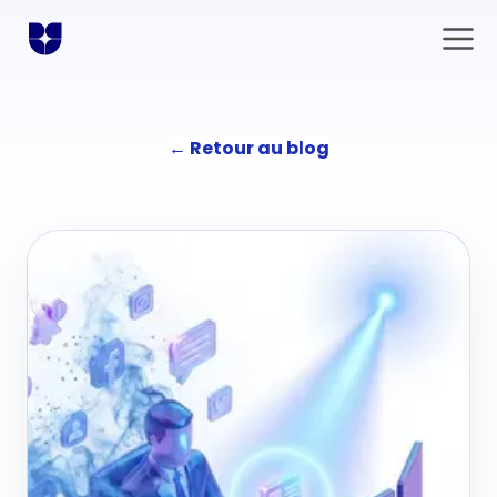
←
Retour au blog
Solutions
Communication
L'agence