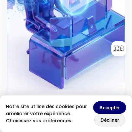
🇫🇷
Brice Clain
7 juin 2026
Notre site utilise des cookies pour
B
Accepter
Fondateur & créateur de contenu
améliorer votre expérience.
Discutons ensemble
Comment atteindre un
Décliner
Choisissez vos préférences.
focus extrême pour