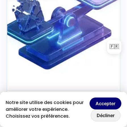
🇫🇷
Brice Clain
30 mai 2026
Notre site utilise des cookies pour
B
Accepter
Fondateur & créateur de contenu
améliorer votre expérience.
Discutons ensemble
Pourquoi assumer la
Décliner
Choisissez vos préférences.
responsabilité totale