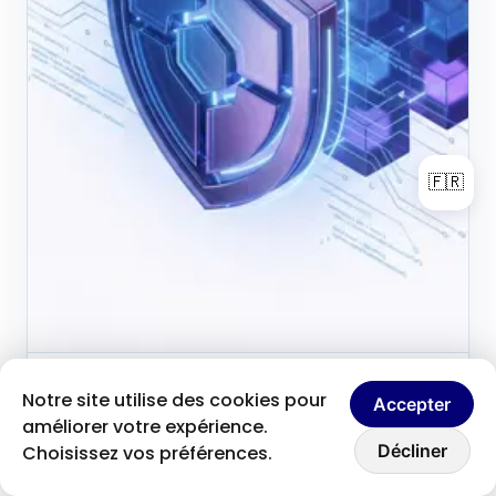
🇫🇷
Brice Clain
31 mai 2026
Notre site utilise des cookies pour
B
Accepter
Fondateur & créateur de contenu
améliorer votre expérience.
Discutons ensemble
Sécurité des données
Décliner
Choisissez vos préférences.
clients : pourquoi un