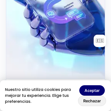
🇪🇸
Brice Clain
3 de junio de 2026
Nuestro sitio utiliza cookies para
B
Aceptar
Fondateur & créateur de contenu
mejorar tu experiencia. Elige tus
Hablemos
Por qué las opiniones de
Rechazar
preferencias.
los clientes no siempre